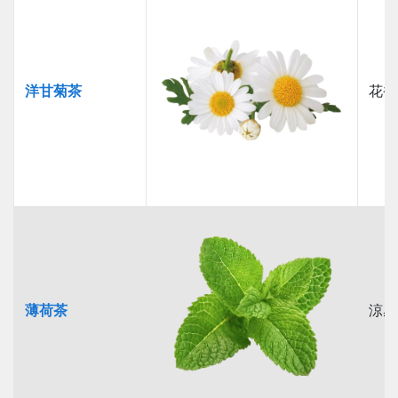
洋甘菊茶
花香
薄荷茶
涼感