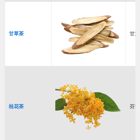
甘草茶
甘潤
桂花茶
芬芳