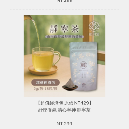
NT 299
【超值經濟包 原價 NT429】
紓壓養氣 清心寧神 靜寧茶
NT 299