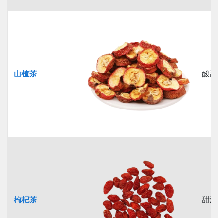
山楂茶
酸甜
枸杞茶
甜潤