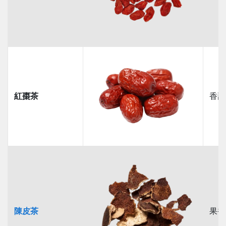
紅棗茶
香甜
陳皮茶
果香