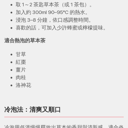
取 1～2 茶匙草本茶（或 1 茶包）。
加入約 300ml 90–95°C 的熱水。
浸泡 3–8 分鐘，依口感調整時間。
喜歡的話，可加入少許蜂蜜或檸檬提味。
適合熱泡的草本茶
甘草
紅棗
薑片
肉桂
洛神花
冷泡法：清爽又順口
冷泡用低溫慢慢釋放出草本的香甜與清新感，適合炎