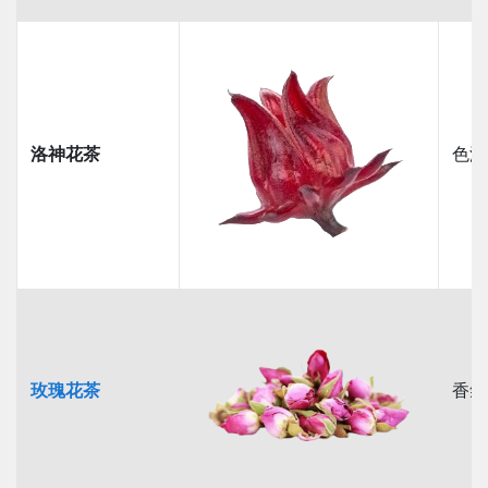
洛神花茶
色澤
玫瑰花茶
香氣