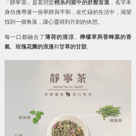
「靜寧茶」是茗玥堂
輕系列當中的舒壓首選
，名字本
身仿佛帶著一份寧靜與平和，在忙碌的生活中，渴望
找到一個角落，讓心靈得到片刻的休憩。
每一口都融合了
薄荷的清涼
、
檸檬草與香蜂葉的香
氣
、
玫瑰花瓣的浪漫
和
甘草的甘甜
。