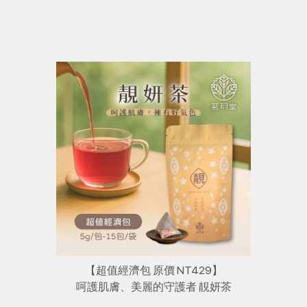
【超值經濟包 原價 NT429】
呵護肌膚、美麗的守護者 靚妍茶