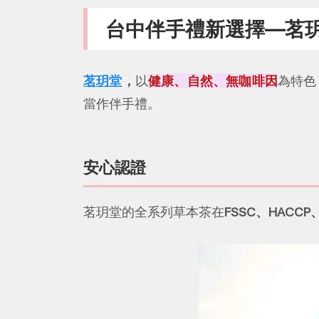
台中伴手禮新選擇—茗
茗玥堂
，
以
健康、自然、無咖啡因
為特色
當作伴手禮。
安心認證
茗玥堂的全系列草本茶在
FSSC、HACCP、