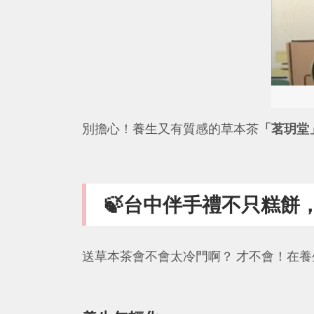
別擔心！養生又有質感的草本茶
「茗玥堂
🍃台中伴手禮不只糕餅
送草本茶會不會太冷門啊？ 才不會！在