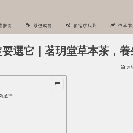
禮推薦
茶包成份
依需求找茶
依草本
一定要選它｜茗玥堂草本茶，
更新
新選擇